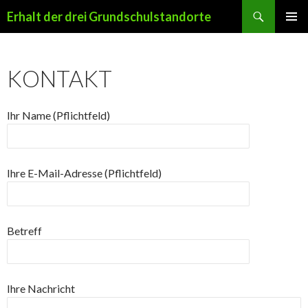
Suchen
Erhalt der drei Grundschulstandorte
ZUM
PRIMÄR
INHALT
MENÜ
SPRINGEN
KONTAKT
Ihr Name (Pflichtfeld)
Ihre E-Mail-Adresse (Pflichtfeld)
Betreff
Ihre Nachricht